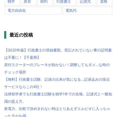
独学
異音
節約
行政書士
記述式
資格
電力自由化
電気代
最近の投稿
【2020年版】行政書士の登録書類。登記されていない事の証明書
は不要に！【千葉県】
原付スクーターのブレーキが効かない！調整してもダメ…な時の
チェック場所
【無料】行政書士試験、記述の出来が気になる…記述込みの採点
サービスならこの4社！
法律初学者でも行政書士試験を独学1年での合格。記述式と一般知
識の捉え方。
新電力、比較で決めきれない時はとりあえずエルピオに入っちゃ
った方がお得。