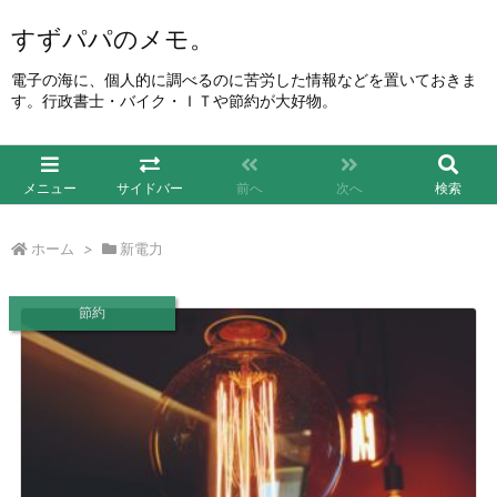
すずパパのメモ。
電子の海に、個人的に調べるのに苦労した情報などを置いておきま
す。行政書士・バイク・ＩＴや節約が大好物。
メニュー
サイドバー
前へ
次へ
検索
ホーム
>
新電力
節約