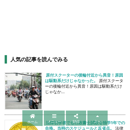
人気の記事を読んでみる
原付スクーターの後輪付近から異音！原因
は駆動系だけじゃなかった。
原付スクータ
ーの後輪付近から異音！原因は駆動系だけ
じゃなか...
メニュー
SNS
上へ
ホーム
法律初学者でも行政書士試験を独学1年での
合格。当時のスケジュールと反省点。
法律